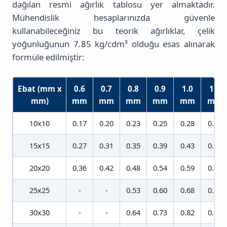
dağılan resmi ağırlık tablosu yer almaktadır.
Mühendislik hesaplarınızda güvenle
kullanabileceğiniz bu teorik ağırlıklar, çelik
yoğunluğunun 7.85 kg/cdm³ olduğu esas alınarak
formüle edilmiştir:
Ebat (mm x
0.6
0.7
0.8
0.9
1.0
1.2
mm)
mm
mm
mm
mm
mm
mm
10x10
0.17
0.20
0.23
0.25
0.28
0.32
15x15
0.27
0.31
0.35
0.39
0.43
0.52
20x20
0.36
0.42
0.48
0.54
0.59
0.70
25x25
-
-
0.53
0.60
0.68
0.75
30x30
-
-
0.64
0.73
0.82
0.90