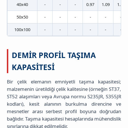
40x40
-
-
-
0.97
1.09
1.21
50x50
-
-
-
-
-
-
100x100
-
-
-
-
-
-
DEMIR PROFIL TAŞIMA
KAPASITESI
Bir çelik elemanın emniyetli taşıma kapasitesi;
malzemenin üretildiği çelik kalitesine (örneğin ST37,
ST52 alaşımları veya Avrupa normu S235JR, S355JR
kodları), kesit alanının burkulma direncine ve
mesnetler arası serbest profil boyuna doğrudan
bağlıdır. Taşıma kapasitesi hesaplarında mühendislik
sınırlarına dikkat edilmelidir.