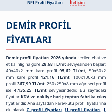
NPI Profil Fiyatları
İletişim
DEMIR PROFIL
FIYATLARI
Demir profil fiyatları 2026 yılında
seçilen ebat ve
et kalınlığına göre
28,68 TL/mt
seviyesinden başlar;
40x40x2 mm kare profil
95,62 TL/mt
, 50x50x2
mm kare profil
121,16 TL/mt
, 100x100x3 mm
profil
367,99 TL/mt
, 250x250x8 mm ağır seri profil
ise
4.135,25 TL/mt
seviyesindedir. Bu sayfadaki
fiyatlar
KDV ve nakliye hariç toptan fabrika çıkış
fiyatlarıdır. Ana sayfadan kare/kutu profil fiyatlarına
ek olarak
C profil fiyatları
,
U profil fiyatları
,
L