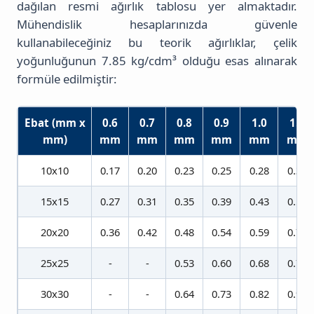
dağılan resmi ağırlık tablosu yer almaktadır.
Mühendislik hesaplarınızda güvenle
kullanabileceğiniz bu teorik ağırlıklar, çelik
yoğunluğunun 7.85 kg/cdm³ olduğu esas alınarak
formüle edilmiştir:
Ebat (mm x
0.6
0.7
0.8
0.9
1.0
1.2
mm)
mm
mm
mm
mm
mm
mm
10x10
0.17
0.20
0.23
0.25
0.28
0.32
15x15
0.27
0.31
0.35
0.39
0.43
0.52
20x20
0.36
0.42
0.48
0.54
0.59
0.70
25x25
-
-
0.53
0.60
0.68
0.75
30x30
-
-
0.64
0.73
0.82
0.90