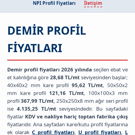
NPI Profil Fiyatları
İletişim
DEMIR PROFIL
FIYATLARI
Demir profil fiyatları 2026 yılında
seçilen ebat ve
et kalınlığına göre
28,68 TL/mt
seviyesinden başlar;
40x40x2 mm kare profil
95,62 TL/mt
, 50x50x2
mm kare profil
121,16 TL/mt
, 100x100x3 mm
profil
367,99 TL/mt
, 250x250x8 mm ağır seri profil
ise
4.135,25 TL/mt
seviyesindedir. Bu sayfadaki
fiyatlar
KDV ve nakliye hariç toptan fabrika çıkış
fiyatlarıdır. Ana sayfadan kare/kutu profil fiyatlarına
ek olarak
C profil fiyatları
,
U profil fiyatları
,
L