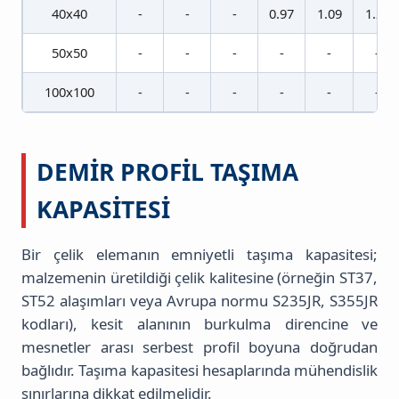
40x40
-
-
-
0.97
1.09
1.21
50x50
-
-
-
-
-
-
100x100
-
-
-
-
-
-
DEMIR PROFIL TAŞIMA
KAPASITESI
Bir çelik elemanın emniyetli taşıma kapasitesi;
malzemenin üretildiği çelik kalitesine (örneğin ST37,
ST52 alaşımları veya Avrupa normu S235JR, S355JR
kodları), kesit alanının burkulma direncine ve
mesnetler arası serbest profil boyuna doğrudan
bağlıdır. Taşıma kapasitesi hesaplarında mühendislik
sınırlarına dikkat edilmelidir.